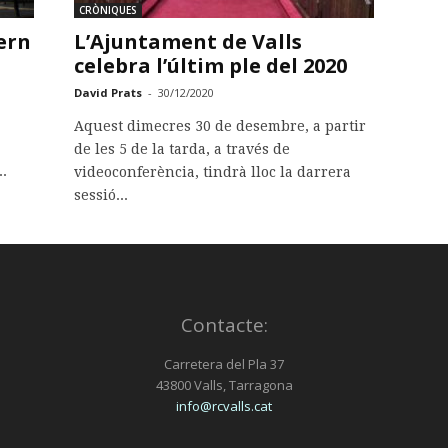
CRÒNIQUES
ern
L’Ajuntament de Valls
celebra l’últim ple del 2020
David Prats
-
30/12/2020
Aquest dimecres 30 de desembre, a partir
de les 5 de la tarda, a través de
.
videoconferència, tindrà lloc la darrera
sessió...
Contacte:
Carretera del Pla 37
43800 Valls, Tarragona
info@rcvalls.cat