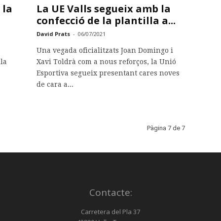
 la
La UE Valls segueix amb la
confecció de la plantilla a...
David Prats
-
06/07/2021
Una vegada oficialitzats Joan Domingo i
lla
Xavi Toldrà com a nous reforços, la Unió
Esportiva segueix presentant cares noves
de cara a...
Pàgina 7 de 7
Contacte:
Carretera del Pla 37