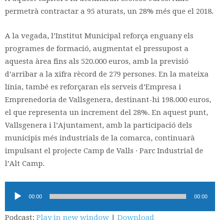
permetrà contractar a 95 aturats, un 28% més que el 2018.
A la vegada, l’Institut Municipal reforça enguany els
programes de formació, augmentat el pressupost a
aquesta àrea fins als 520.000 euros, amb la previsió
d’arribar a la xifra rècord de 279 persones. En la mateixa
línia, també es reforçaran els serveis d’Empresa i
Emprenedoria de Vallsgenera, destinant-hi 198.000 euros,
el que representa un increment del 28%. En aquest punt,
Vallsgenera i l’Ajuntament, amb la participació dels
municipis més industrials de la comarca, continuarà
impulsant el projecte Camp de Valls · Parc Industrial de
l’Alt Camp.
Reproductor
00:00
00:00
d'àudio
Podcast:
Play in new window
|
Download