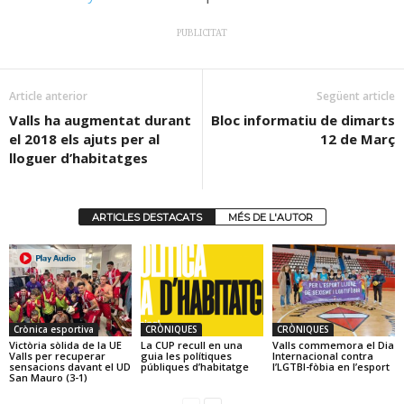
PUBLICITAT
Article anterior
Següent article
Valls ha augmentat durant
Bloc informatiu de dimarts
el 2018 els ajuts per al
12 de Març
lloguer d’habitatges
ARTICLES DESTACATS
MÉS DE L'AUTOR
Crònica esportiva
CRÒNIQUES
CRÒNIQUES
Victòria sòlida de la UE
La CUP recull en una
Valls commemora el Dia
Valls per recuperar
guia les polítiques
Internacional contra
sensacions davant el UD
públiques d’habitatge
l’LGTBI-fòbia en l’esport
San Mauro (3-1)