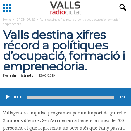
Home
CRÒNIQUES
Valls destina xifres récord a polítiques d’ocupació, formació i
emprenedoria.
Valls destina xifres
récord a polítiques
d’ocupació, formació i
emprenedoria.
Per
administrador
-
13/03/2019
Reproductor
d'àudio
00:00
00:00
Vallsgenera impulsa programes per un import de gairebé
2 milions d’euros. Se n’arribaran a beneficiar més de 700
persones, el que representa un 30% més que l’any passat,