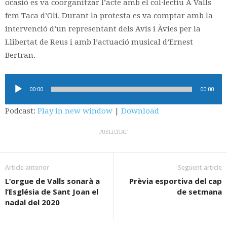
ocasió es va coorganitzar l’acte amb el col·lectiu A Valls
fem Taca d’Oli. Durant la protesta es va comptar amb la
intervenció d’un representant dels Avis i Àvies per la
Llibertat de Reus i amb l’actuació musical d’Ernest
Bertran.
Reproductor
00:00
00:00
d'àudio
Podcast:
Play in new window
|
Download
PUBLICITAT
Article anterior
Següent article
L’orgue de Valls sonarà a
Prèvia esportiva del cap
l’Església de Sant Joan el
de setmana
nadal del 2020