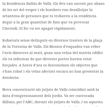
la Residència Ballús de Valls. Els fets van succeir poc abans
de les set del vesper i els bombers van desallotjar la
setantena de persones que es trobaven a la residència
degut a la gran quantitat de fum que va provocar
l’incendi. El foc va ser apagat ràpidament.
Robatoris sense detinguts en diversos trasters de la plaça
de la Torratxa de Valls. Els Mossos d’esquadra van rebre
l’avís dimecres al matí, quan una veïna del mateix edifici
els va informar de que diverses portes havien estat
forçades. A hores d’ara es desconeixen els objectes que
s’han robat i els veïns afectats encara no han presentat la
denúncia.
Nova concentració als jutjats de Valls coincidint amb la
data d’empresonament dels Jordis. Va ser convocada
dilluns, per l’ANC, davant els jutjats de Valls, i en aquesta