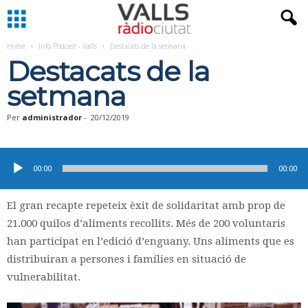
Home
Info Pòdcast - Valls
Destacats de la setmana
Destacats de la
setmana
Per
administrador
-
20/12/2019
Reproductor
d'àudio
00:00
00:00
El gran recapte repeteix èxit de solidaritat amb prop de
21.000 quilos d’aliments recollits. Més de 200 voluntaris
han participat en l’edició d’enguany. Uns aliments que es
distribuiran a persones i famílies en situació de
vulnerabilitat.