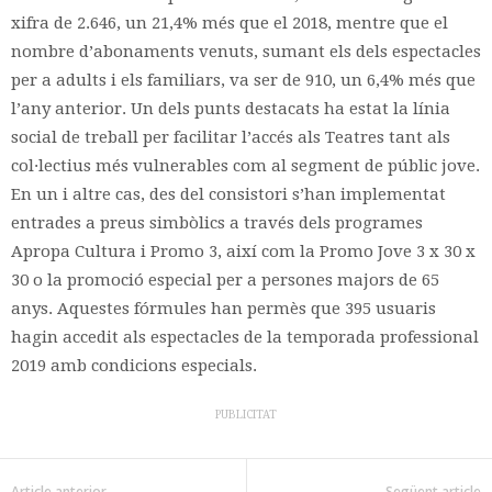
xifra de 2.646, un 21,4% més que el 2018, mentre que el
nombre d’abonaments venuts, sumant els dels espectacles
per a adults i els familiars, va ser de 910, un 6,4% més que
l’any anterior. Un dels punts destacats ha estat la línia
social de treball per facilitar l’accés als Teatres tant als
col·lectius més vulnerables com al segment de públic jove.
En un i altre cas, des del consistori s’han implementat
entrades a preus simbòlics a través dels programes
Apropa Cultura i Promo 3, així com la Promo Jove 3 x 30 x
30 o la promoció especial per a persones majors de 65
anys. Aquestes fórmules han permès que 395 usuaris
hagin accedit als espectacles de la temporada professional
2019 amb condicions especials.
PUBLICITAT
Article anterior
Següent article