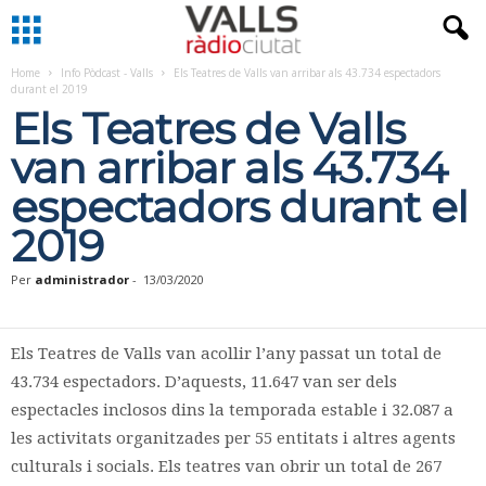
Home
Info Pòdcast - Valls
Els Teatres de Valls van arribar als 43.734 espectadors
durant el 2019
Els Teatres de Valls
van arribar als 43.734
espectadors durant el
2019
Per
administrador
-
13/03/2020
Els Teatres de Valls van acollir l’any passat un total de
43.734 espectadors. D’aquests, 11.647 van ser dels
espectacles inclosos dins la temporada estable i 32.087 a
les activitats organitzades per 55 entitats i altres agents
culturals i socials. Els teatres van obrir un total de 267