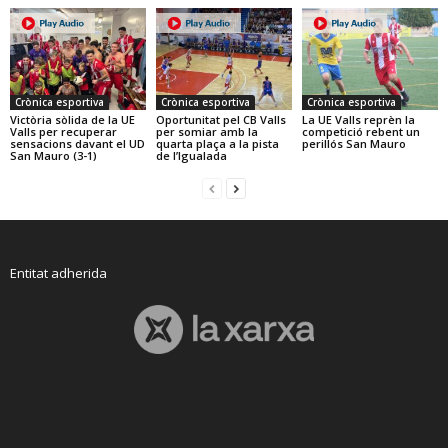
Crònica esportiva
Crònica esportiva
Crònica esportiva
Victòria sòlida de la UE
Oportunitat pel CB Valls
La UE Valls reprèn la
Valls per recuperar
per somiar amb la
competició rebent un
sensacions davant el UD
quarta plaça a la pista
perillós San Mauro
San Mauro (3-1)
de l’Igualada
Entitat adherida