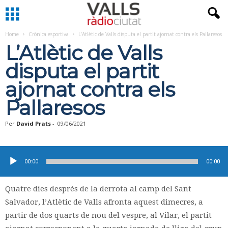
Home
Crònica esportiva
L’Atlètic de Valls disputa el partit ajornat contra els Pallaresos
L’Atlètic de Valls
disputa el partit
ajornat contra els
Pallaresos
Per
David Prats
-
09/06/2021
Reproductor
d'àudio
00:00
00:00
Quatre dies després de la derrota al camp del Sant
Salvador, l’Atlètic de Valls afronta aquest dimecres, a
partir de dos quarts de nou del vespre, al Vilar, el partit