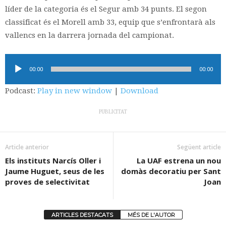
líder de la categoria és el Segur amb 34 punts. El segon
classificat és el Morell amb 33, equip que s’enfrontarà als
vallencs en la darrera jornada del campionat.
Reproductor
00:00
00:00
d'àudio
Podcast:
Play in new window
|
Download
PUBLICITAT
Article anterior
Següent article
Els instituts Narcís Oller i
La UAF estrena un nou
Jaume Huguet, seus de les
domàs decoratiu per Sant
proves de selectivitat
Joan
ARTICLES DESTACATS
MÉS DE L'AUTOR