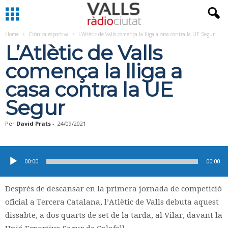
Home
Crònica esportiva
L’Atlètic de Valls comença la lliga a casa contra la UE Segur
L’Atlètic de Valls
comença la lliga a
casa contra la UE
Segur
Per
David Prats
-
24/09/2021
Reproductor
d'àudio
00:00
00:00
Després de descansar en la primera jornada de competició
oficial a Tercera Catalana, l’Atlètic de Valls debuta aquest
dissabte, a dos quarts de set de la tarda, al Vilar, davant la