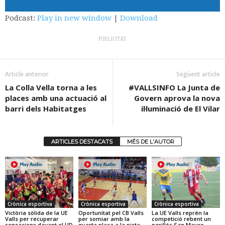
d'àudio
Podcast:
Play in new window
|
Download
PUBLICITAT
Article anterior
Següent article
La Colla Vella torna a les
#VALLSINFO La Junta de
places amb una actuació al
Govern aprova la nova
barri dels Habitatges
il·luminació de El Vilar
ARTICLES DESTACATS
MÉS DE L'AUTOR
Crònica esportiva
Crònica esportiva
Crònica esportiva
Victòria sòlida de la UE
Oportunitat pel CB Valls
La UE Valls reprèn la
Valls per recuperar
per somiar amb la
competició rebent un
sensacions davant el UD
quarta plaça a la pista
perillós San Mauro