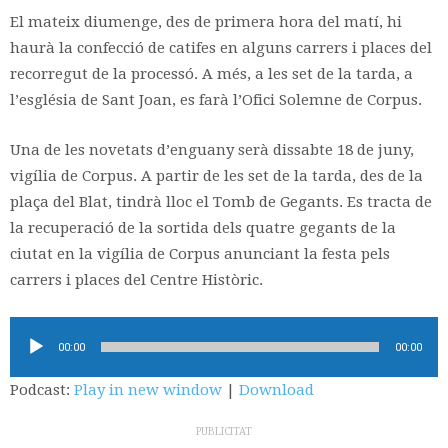
El mateix diumenge, des de primera hora del matí, hi
haurà la confecció de catifes en alguns carrers i places del
recorregut de la processó. A més, a les set de la tarda, a
l’església de Sant Joan, es farà l’Ofici Solemne de Corpus.
Una de les novetats d’enguany serà dissabte 18 de juny,
vigília de Corpus. A partir de les set de la tarda, des de la
plaça del Blat, tindrà lloc el Tomb de Gegants. Es tracta de
la recuperació de la sortida dels quatre gegants de la
ciutat en la vigília de Corpus anunciant la festa pels
carrers i places del Centre Històric.
Reproductor
00:00
00:00
d'àudio
Podcast:
Play in new window
|
Download
PUBLICITAT