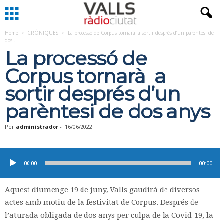
Home
CRÒNIQUES
La processó de Corpus tornarà a sortir després d’un parèntesi de
dos...
La processó de
Corpus tornarà a
sortir després d’un
parèntesi de dos anys
Per
administrador
-
16/06/2022
Reproductor
d'àudio
00:00
00:00
Aquest diumenge 19 de juny, Valls gaudirà de diversos
actes amb motiu de la festivitat de Corpus. Després de
l’aturada obligada de dos anys per culpa de la Covid-19, la