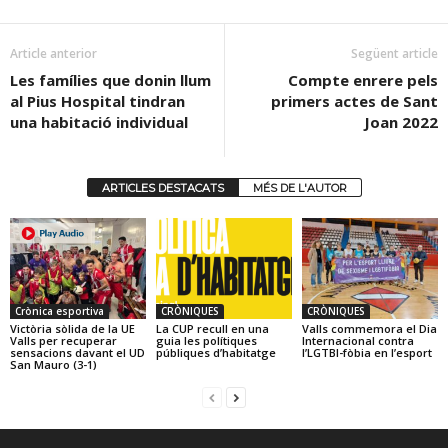
Article anterior
Següent article
Les famílies que donin llum
Compte enrere pels
al Pius Hospital tindran
primers actes de Sant
una habitació individual
Joan 2022
ARTICLES DESTACATS
MÉS DE L'AUTOR
Crònica esportiva
CRÒNIQUES
CRÒNIQUES
Victòria sòlida de la UE
La CUP recull en una
Valls commemora el Dia
Valls per recuperar
guia les polítiques
Internacional contra
sensacions davant el UD
públiques d’habitatge
l’LGTBI-fòbia en l’esport
San Mauro (3-1)