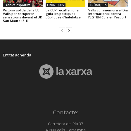
Crònica esportiva
CRÒNIQUES
CRÒNIQUES
Victòria sòlida de la UE
La CUP recull en una
Valls commemora el Dia
Valls per recuperar
guia les polítiques
Internacional contra
sensacions davant el UD
públiques d’habitatge
l’LGTBI-fòbia en l’esport
San Mauro (3-1)
Entitat adherida
Contacte:
Carretera del Pla 37
43800 Valls, Tarragona