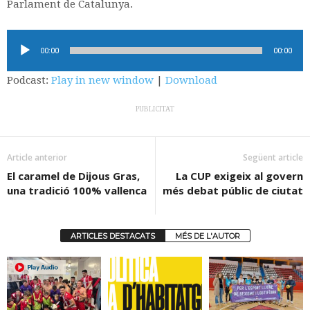
Parlament de Catalunya.
Reproductor
00:00
00:00
d'àudio
Podcast:
Play in new window
|
Download
PUBLICITAT
Article anterior
Següent article
El caramel de Dijous Gras,
La CUP exigeix al govern
una tradició 100% vallenca
més debat públic de ciutat
ARTICLES DESTACATS
MÉS DE L'AUTOR