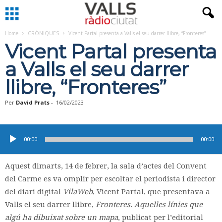
Home
CRÒNIQUES
Vicent Partal presenta a Valls el seu darrer llibre, “Fronteres”
Vicent Partal presenta
a Valls el seu darrer
llibre, “Fronteres”
Per
David Prats
-
16/02/2023
Reproductor
d'àudio
00:00
00:00
Aquest dimarts, 14 de febrer, la sala d’actes del Convent
del Carme es va omplir per escoltar el periodista i director
del diari digital
VilaWeb
, Vicent Partal, que presentava a
Valls el seu darrer llibre,
Fronteres. Aquelles línies que
algú ha dibuixat sobre un mapa
, publicat per l’editorial